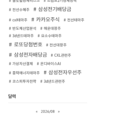
글로벌경제리스크
트럼프2기경제정책
삼성전기배당금
전선수혜주
카카오주식
cxl테마주
전선테마주
반도체산업분석
해운대장주
3d낸드테마주
요소수테마주
로또당첨번호
전선대장주
삼성전자배당금
CXL관련주
가상자산결제
온디바이스AI
삼성전자우선주
풍력에너지테마주
코스피투자전략
3d낸드관련주
달력
«
2026/08
»