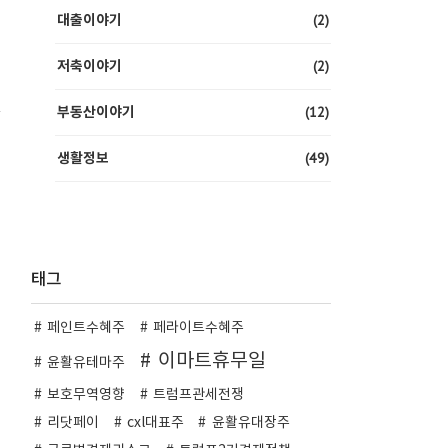
(2)
대출이야기
(2)
저축이야기
(12)
부동산이야기
(49)
생활정보
태그
페인트수혜주
페라이트수혜주
이마트휴무일
윤활유테마주
보호무역영향
트럼프관세전쟁
리닷페이
cxl대표주
윤활유대장주