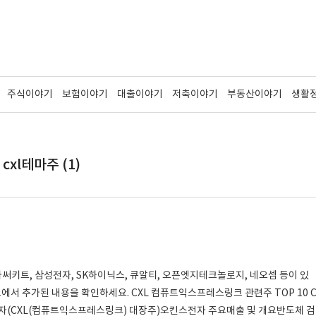
주식이야기
보험이야기
대출이야기
저축이야기
부동산이야기
생활
cxl테마주 (1)
써키트, 삼성전자, SK하이닉스, 큐알티, 오픈엣지테크놀로지, 네오셈 등이 있
서 추가된 내용을 확인하세요. CXL 컴퓨트익스프레스링크 관련주 TOP 10 
스전자(CXL(컴퓨트익스프레스링크) 대장주)오킨스전자 주요매출 및 개요반도체 검