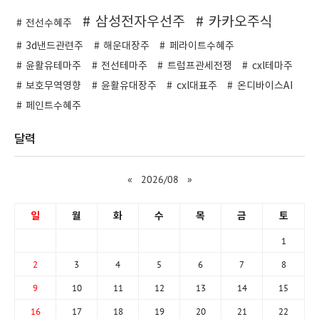
삼성전자우선주
카카오주식
전선수혜주
3d낸드관련주
해운대장주
페라이트수혜주
윤활유테마주
전선테마주
트럼프관세전쟁
cxl테마주
보호무역영향
윤활유대장주
cxl대표주
온디바이스AI
페인트수혜주
달력
«
2026/08
»
일
월
화
수
목
금
토
1
2
3
4
5
6
7
8
9
10
11
12
13
14
15
16
17
18
19
20
21
22