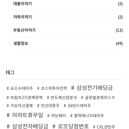
(2)
대출이야기
(2)
저축이야기
(12)
부동산이야기
(49)
생활정보
태그
삼성전기배당금
요소수테마주
코스피투자전략
트럼프2기경제정책
반도체산업분석
글로벌경제리스크
가상자산결제
전선대장주
3d낸드테마주
이마트휴무일
리닷페이
풍력에너지테마주
삼성전자배당금
로또당첨번호
CXL관련주