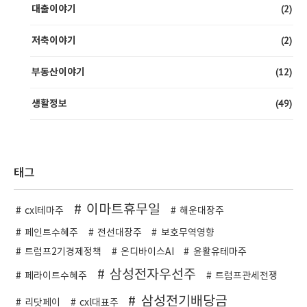
(2)
대출이야기
(2)
저축이야기
(12)
부동산이야기
(49)
생활정보
태그
이마트휴무일
cxl테마주
해운대장주
페인트수혜주
전선대장주
보호무역영향
트럼프2기경제정책
온디바이스AI
윤활유테마주
삼성전자우선주
페라이트수혜주
트럼프관세전쟁
삼성전기배당금
리닷페이
cxl대표주