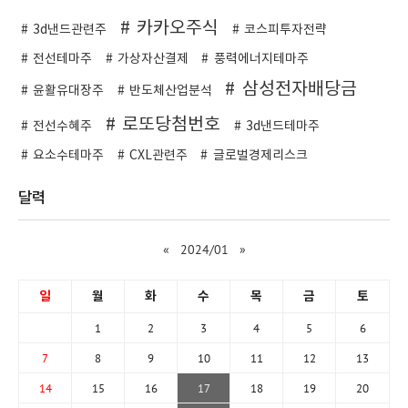
카카오주식
3d낸드관련주
코스피투자전략
전선테마주
가상자산결제
풍력에너지테마주
삼성전자배당금
윤활유대장주
반도체산업분석
로또당첨번호
전선수혜주
3d낸드테마주
요소수테마주
CXL관련주
글로벌경제리스크
달력
«
2024/01
»
일
월
화
수
목
금
토
1
2
3
4
5
6
7
8
9
10
11
12
13
14
15
16
17
18
19
20