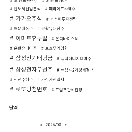
3d낸드관련주
3d낸드테마주
반도체산업분석
페라이트수혜주
카카오주식
코스피투자전략
해운대장주
윤활유대장주
이마트휴무일
온디바이스AI
윤활유테마주
보호무역영향
삼성전기배당금
풍력에너지테마주
삼성전자우선주
트럼프2기경제정책
전선수혜주
가상자산결제
로또당첨번호
트럼프관세전쟁
달력
«
2026/08
»