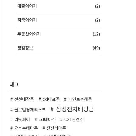
(2)
대출이야기
(2)
저축이야기
(12)
부동산이야기
(49)
생활정보
태그
전선대장주
cxl대표주
페인트수혜주
삼성전자배당금
글로벌경제리스크
리닷페이
cxl테마주
CXL관련주
요소수테마주
전선테마주