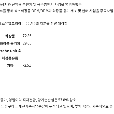
 검사장치와 산업용 축전지 및 급속충전기 사업을 영위하였음.
수를 통해 색조화장품 OEM/ODM과 화장품 용기 제조 및 판매 사업을 주요사업
스유알코리아는 22년 9월 지분을 전량 매각함.
화장품
72.86
화장품 용기외
29.65
Probe Unit 외
화장품유통
기타
-2.51
 증가, 영업이익 흑자전환, 당기순손실은 57.8% 감소.
도 불구하고 세전계속사업손실이 누적되고 있으며, 부채비율도 지속적으로 증